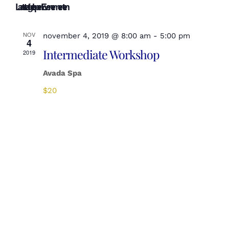
Laatste afgelopen Evenementen
een
datum.
NOV
november 4, 2019 @ 8:00 am
-
5:00 pm
4
Intermediate Workshop
2019
Avada Spa
$20